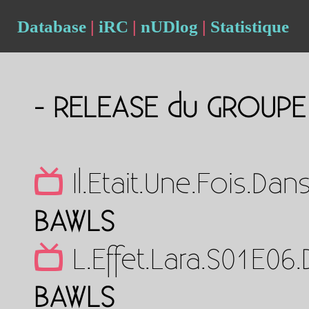
Database
|
iRC
|
nUDlog
|
Statistique
- RELEASE du GROUP
Il.Etait.Une.Fois.D
BAWLS
L.Effet.Lara.S01E0
BAWLS