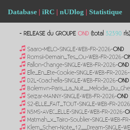
Database
|
iRC
|
nUDlog
|
Statistique
- RELEASE du GROUPE
OND
(total
32390
rls
Saaro-MELO-SINGLE-WEB-FR-2026-
OND
Romsii-Demain_Tes_Ou-WEB-FR-2026-
O
Fallon-Change-SINGLE-WEB-FR-2026-
OND
Elle_En_Ete-Cookie-SINGLE-WEB-FR-2026-
D2L-Coachella-SINGLE-WEB-FR-2026-
OND
Bolemvn-Paris_La_Nuit__Melodie_Du_Gh
Seizar-MANNY-SINGLE-WEB-FR-2026-
OND
S2-ELLE_FAIT_TOUT-SINGLE-WEB-FR-2026
N3MS-AVEC_ELLE-SINGLE-WEB-FR-2026-
O
Matmah_x_Tairo-Soublier-SINGLE-WEB-FR
Klem_Schen-Note_12__Dream-SINGLE-WE