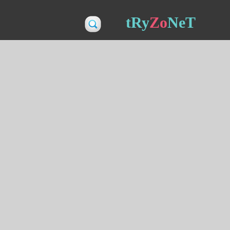
tRy
Zo
NeT