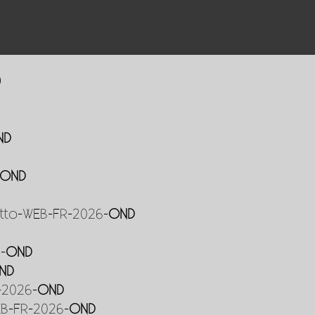
)
ND
OND
etto-WEB-FR-2026-
OND
-
OND
ND
-2026-
OND
B-FR-2026-
OND