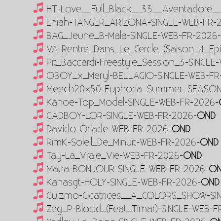
HT-Love__Full_Black__33__Aventadore_
Eniah-TANGER_ARIZONA-SINGLE-WEB-FR-
BAG_Jeune_B-Mala-SINGLE-WEB-FR-2026
VA-Rentre_Dans_Le_Cercle_(Saison_4_Ep
Pit_Baccardi-Freestyle_Session_3-SINGL
OBOY_x_Meryl-BELLAGIO-SINGLE-WEB-FR
Meech20x50-Euphoria_Summer_SEASON
Kanoe-Top_Model-SINGLE-WEB-FR-2026-
GADBOY-LOR-SINGLE-WEB-FR-2026-
OND
Davido-Oriade-WEB-FR-2026-
OND
RimK-Soleil_De_Minuit-WEB-FR-2026-
OND
Tay-La_Vraie_Vie-WEB-FR-2026-
OND
Matra-BONJOUR-SINGLE-WEB-FR-2026-
O
Kanasgt-HOLY-SINGLE-WEB-FR-2026-
OND
Guizmo-Cicatrices__A_COLORS_SHOW-SI
Zeg_P-Blood_(Feat_Timar)-SINGLE-WEB-F