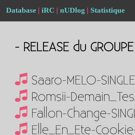
Database
|
iRC
|
nUDlog
|
Statistique
- RELEASE du GROUP
Saaro-MELO-SINGL
Romsii-Demain_Te
Fallon-Change-SIN
Elle_En_Ete-Cooki