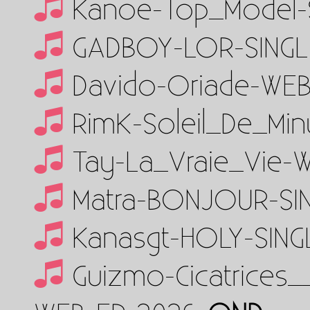
Kanoe-Top_Model-
GADBOY-LOR-SINGL
Davido-Oriade-WEB
RimK-Soleil_De_Min
Tay-La_Vraie_Vie-
Matra-BONJOUR-SI
Kanasgt-HOLY-SING
Guizmo-Cicatrice