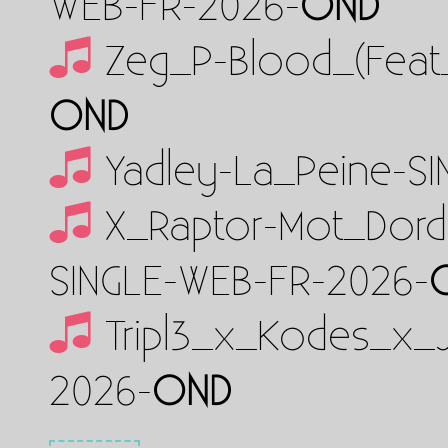
WEB-FR-2026-
OND
Zeg_P-Blood_(Feat
OND
Yadley-La_Peine-S
X_Raptor-Mot_Dor
SINGLE-WEB-FR-2026-
Tripl3_x_Kodes_x_
2026-
OND