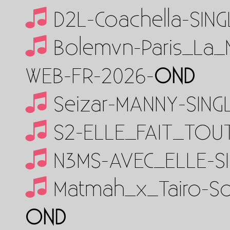
D2L-Coachella-SIN
Bolemvn-Paris_La_
WEB-FR-2026-
OND
Seizar-MANNY-SING
S2-ELLE_FAIT_TOU
N3MS-AVEC_ELLE-S
Matmah_x_Tairo-So
OND