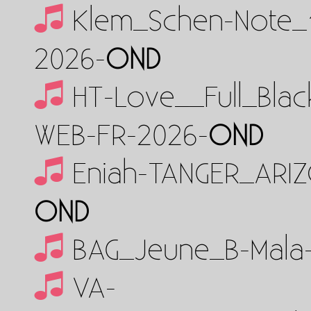
Klem_Schen-Note_
2026-
OND
HT-Love__Full_Bla
WEB-FR-2026-
OND
Eniah-TANGER_ARI
OND
BAG_Jeune_B-Mala
VA-