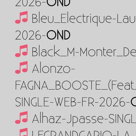
2026-
OND
Bleu_Electrique-La
2026-
OND
Black_M-Monter_D
Alonzo-
FAGNA_BOOSTE_(Feat_
SINGLE-WEB-FR-2026-
Alhaz-Jpasse-SING
LEGRANDGARIO-LA_