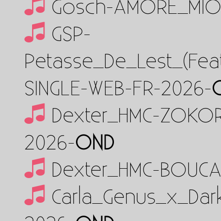
Gosch-AMORE_MIO-
GSP-
Petasse_De_Lest_(Fea
SINGLE-WEB-FR-2026-
Dexter_HMC-ZOKOR
2026-
OND
Dexter_HMC-BOUCA
Carla_Genus_x_Dar