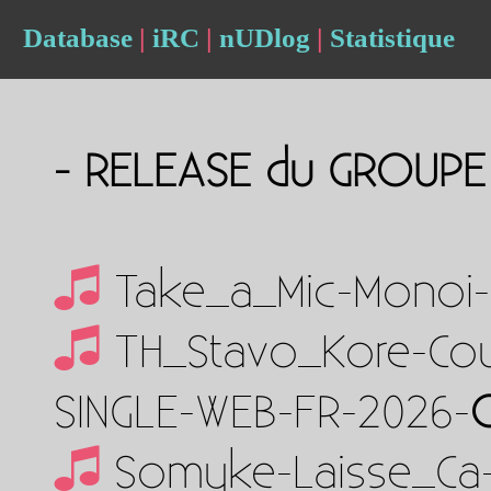
Database
|
iRC
|
nUDlog
|
Statistique
- RELEASE du GROUP
Take_a_Mic-Monoi-
TH_Stavo_Kore-Co
SINGLE-WEB-FR-2026-
Somyke-Laisse_Ca