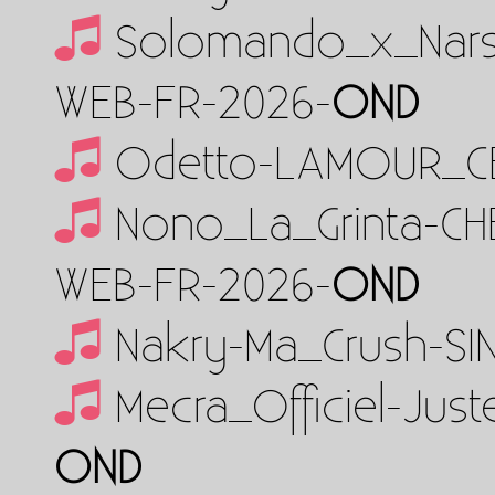
Solomando_x_Nars
WEB-FR-2026-
OND
Odetto-LAMOUR_C
Nono_La_Grinta-CH
WEB-FR-2026-
OND
Nakry-Ma_Crush-SI
Mecra_Officiel-Jus
OND