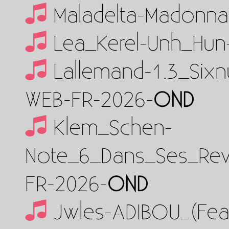
Maladelta-Madonna
Lea_Kerel-Unh_Hun
Lallemand-1.3_Six
WEB-FR-2026-
OND
Klem_Schen-
Note_6_Dans_Ses_Reve
FR-2026-
OND
Jwles-ADIBOU_(Fea