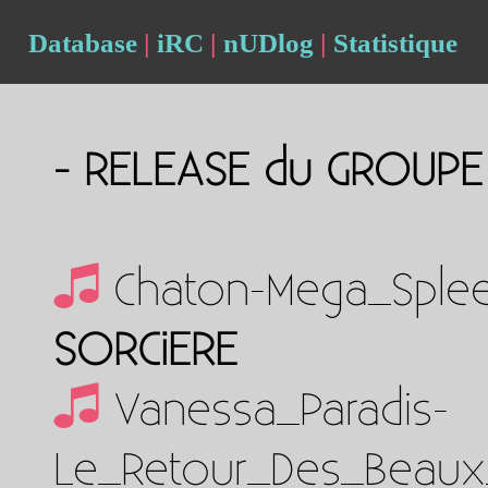
Database
|
iRC
|
nUDlog
|
Statistique
- RELEASE du GROUP
Chaton-Mega_Sple
SORCiERE
Vanessa_Paradis-
Le_Retour_Des_Beaux_