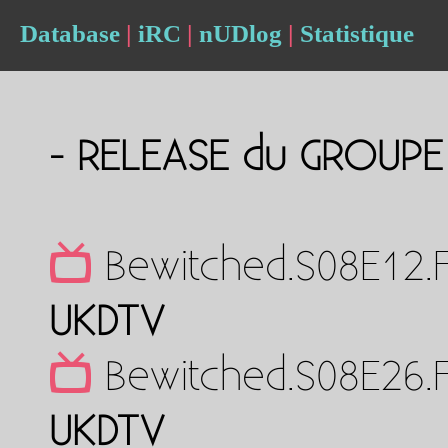
Database
|
iRC
|
nUDlog
|
Statistique
- RELEASE du GROUP
Bewitched.S08E12.
UKDTV
Bewitched.S08E26.
UKDTV