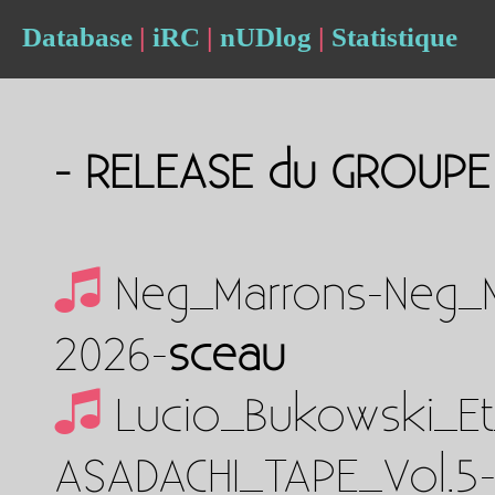
Database
|
iRC
|
nUDlog
|
Statistique
- RELEASE du GROUP
Neg_Marrons-Neg_M
2026-
sceau
Lucio_Bukowski_E
ASADACHI_TAPE_Vol.5