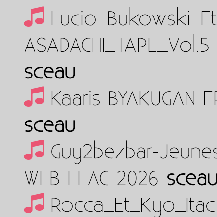
Lucio_Bukowski_E
ASADACHI_TAPE_Vol.5
sceau
Kaaris-BYAKUGAN-F
sceau
Guy2bezbar-Jeunes
WEB-FLAC-2026-
scea
Rocca_Et_Kyo_Itac