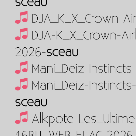
sceau
DJA_K_X_Crown-Air
DJA-K_X_Crown-Air
2026-
sceau
Mani_Deiz-Instinct
Mani_Deiz-Instinct
sceau
Alkpote-Les_Ultim
16BIT-WEB-FLAC-2026