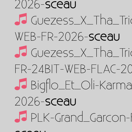
2026-
sceau
Guezess_X_Tha_Tric
WEB-FR-2026-
sceau
Guezess_X_Tha_Tric
FR-24BIT-WEB-FLAC-2
Bigflo_Et_Oli-Kar
2026-
sceau
PLK-Grand_Garcon-