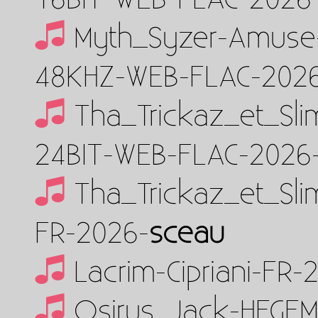
Myth_Syzer-Amuse-
48KHZ-WEB-FLAC-202
Tha_Trickaz_et_Sl
24BIT-WEB-FLAC-2026
Tha_Trickaz_et_S
FR-2026-
sceau
Lacrim-Cipriani-FR
Osirus_Jack-HEGEM