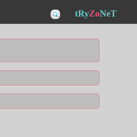
tRy
Zo
NeT