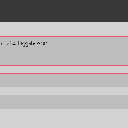
B.H264-
HiggsBoson
E