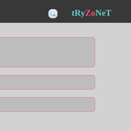
tRy
Zo
NeT