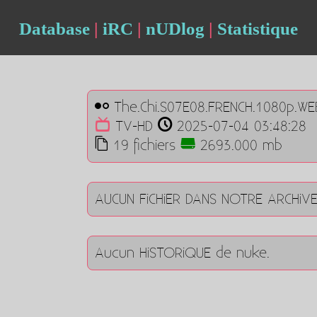
Database
|
iRC
|
nUDlog
|
Statistique
The.Chi.S07E08.FRENCH.1080p.WE
TV-HD
2025-07-04 03:48:28
19 fichiers
2693.000 mb
AUCUN FiCHiER DANS NOTRE ARCHiV
Aucun HiSTORiQUE de nuke.