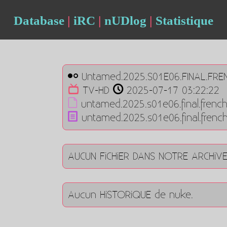
Database
|
iRC
|
nUDlog
|
Statistique
Untamed.2025.S01E06.FINAL.FRE
TV-HD
2025-07-17 03:22:22
untamed.2025.s01e06.final.frenc
untamed.2025.s01e06.final.fren
AUCUN FiCHiER DANS NOTRE ARCHiV
Aucun HiSTORiQUE de nuke.