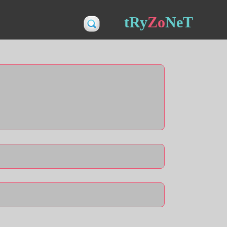
tRy
Zo
NeT