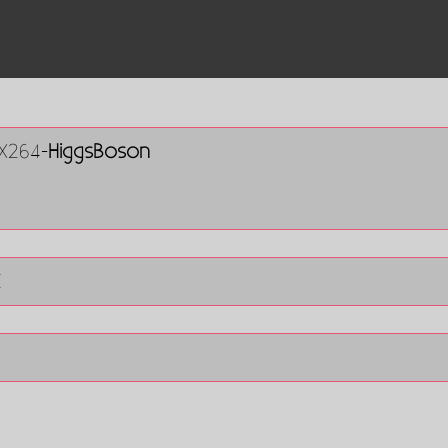
.X264-
HiggsBoson
E