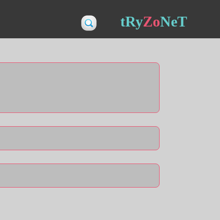
tRy
Zo
NeT