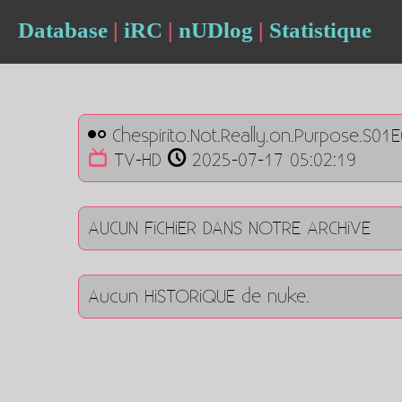
Database
|
iRC
|
nUDlog
|
Statistique
Chespirito.Not.Really.on.Purpose.S01
TV-HD
2025-07-17 05:02:19
AUCUN FiCHiER DANS NOTRE ARCHiVE
Aucun HiSTORiQUE de nuke.