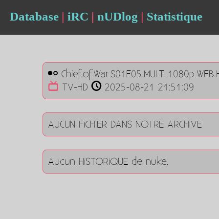
Database
|
iRC
|
nUDlog
|
Statistique
Chief.of.War.S01E05.MULTI.1080p.WEB
TV-HD
2025-08-21 21:51:09
AUCUN FiCHiER DANS NOTRE ARCHiVE
Aucun HiSTORiQUE de nuke.