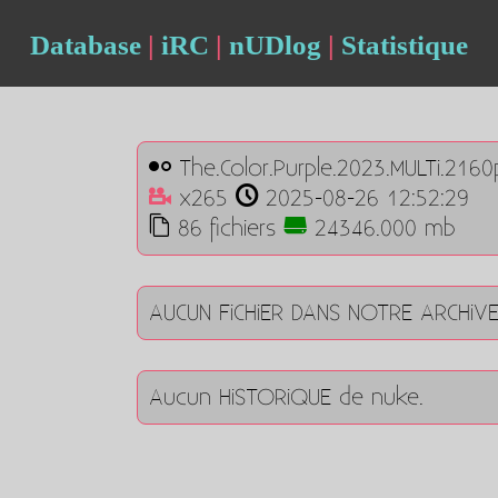
Database
|
iRC
|
nUDlog
|
Statistique
The.Color.Purple.2023.MULTi.2160
x265
2025-08-26 12:52:29
86 fichiers
24346.000 mb
AUCUN FiCHiER DANS NOTRE ARCHiV
Aucun HiSTORiQUE de nuke.