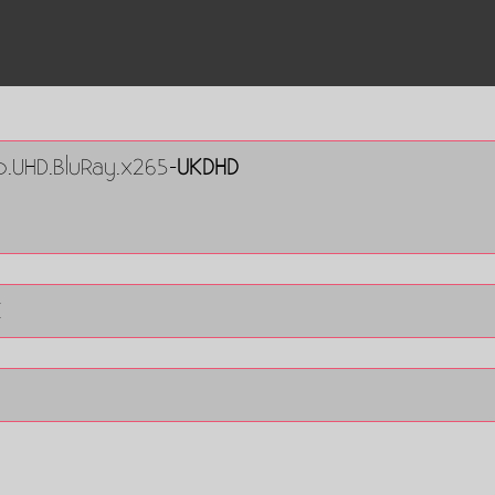
p.UHD.BluRay.x265-
UKDHD
E