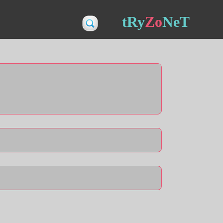
tRy
Zo
NeT