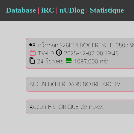
Database
|
iRC
|
nUDlog
|
Statistique
Infoman.S26E11.DOC.FRENCH.1080p.W
TV-HD
2025-12-02 08:59:46
24 fichiers
1097.000 mb
AUCUN FiCHiER DANS NOTRE ARCHiVE
Aucun HiSTORiQUE de nuke.