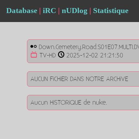
Database
|
iRC
|
nUDlog
|
Statistique
Down.Cemetery.Road.S01E07.MULTI.D
TV-HD
2025-12-02 21:21:30
AUCUN FiCHiER DANS NOTRE ARCHiVE
Aucun HiSTORiQUE de nuke.