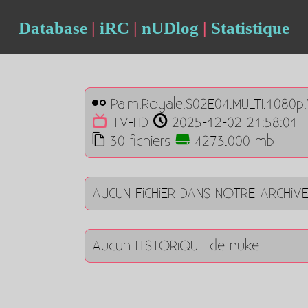
Database
|
iRC
|
nUDlog
|
Statistique
Palm.Royale.S02E04.MULTI.1080p
TV-HD
2025-12-02 21:58:01
30 fichiers
4273.000 mb
AUCUN FiCHiER DANS NOTRE ARCHiV
Aucun HiSTORiQUE de nuke.