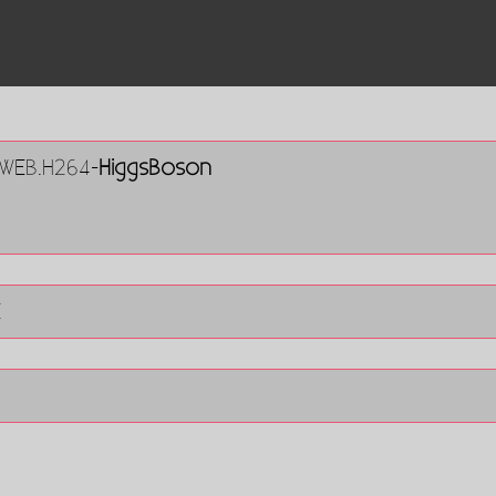
.WEB.H264-
HiggsBoson
E