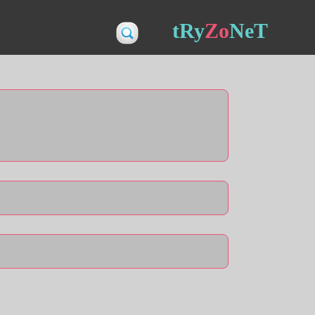
tRy
Zo
NeT