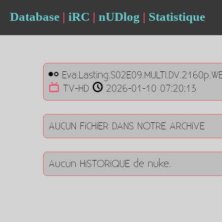
Database
|
iRC
|
nUDlog
|
Statistique
Eva.Lasting.S02E09.MULTI.DV.2160p.W
TV-HD
2026-01-10 07:20:13
AUCUN FiCHiER DANS NOTRE ARCHiVE
Aucun HiSTORiQUE de nuke.