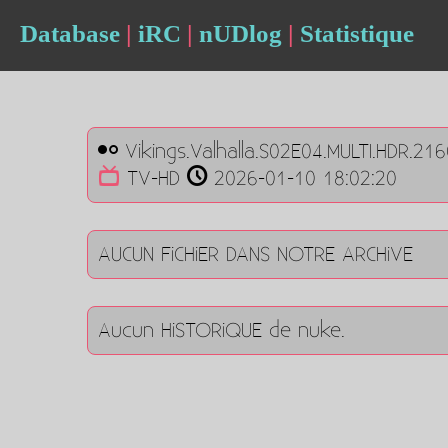
Database
|
iRC
|
nUDlog
|
Statistique
Vikings.Valhalla.S02E04.MULTI.HDR.21
TV-HD
2026-01-10 18:02:20
AUCUN FiCHiER DANS NOTRE ARCHiVE
Aucun HiSTORiQUE de nuke.