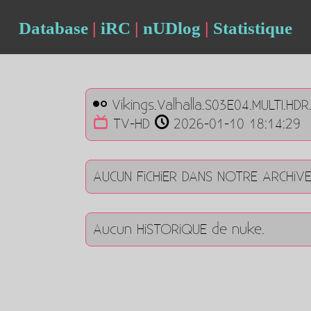
Database
|
iRC
|
nUDlog
|
Statistique
Vikings.Valhalla.S03E04.MULTI.HD
TV-HD
2026-01-10 18:14:29
AUCUN FiCHiER DANS NOTRE ARCHiV
Aucun HiSTORiQUE de nuke.