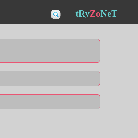
tRy
Zo
NeT