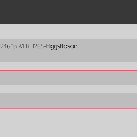
R.2160p.WEB.H265-
HiggsBoson
E