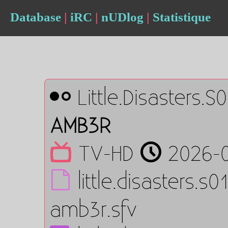
Database
|
iRC
|
nUDlog
|
Statistique
Little.Disasters
AMB3R
TV-HD
2026-0
little.disasters.
amb3r.sfv