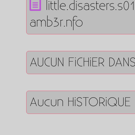
little.disasters.
amb3r.nfo
AUCUN FiCHiER DAN
Aucun HiSTORiQUE 