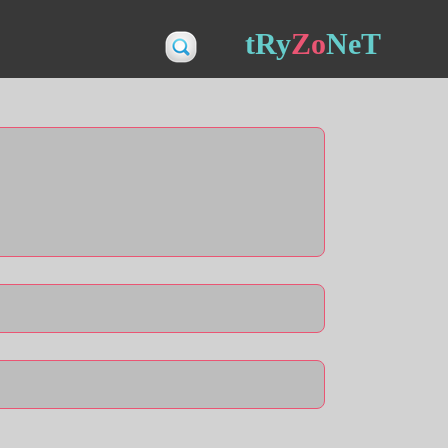
tRy
Zo
NeT