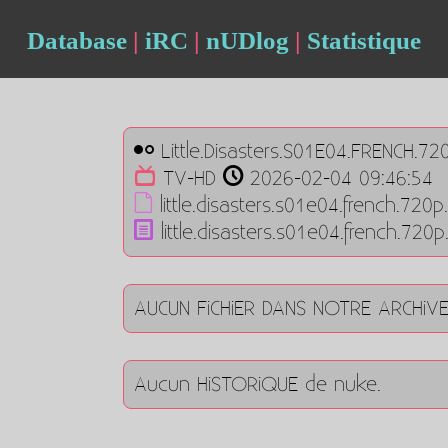
Database
|
iRC
|
nUDlog
|
Statistique
Little.Disasters.S01E04.FRENCH.7
TV-HD
2026-02-04 09:46:54
little.disasters.s01e04.french.72
little.disasters.s01e04.french.72
AUCUN FiCHiER DANS NOTRE ARCHiV
Aucun HiSTORiQUE de nuke.