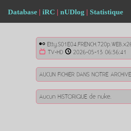
Database
|
iRC
|
nUDlog
|
Statistique
Etty.S01E04.FRENCH.720p.WEB.x2
TV-HD
2026-05-13 06:36:41
AUCUN FiCHiER DANS NOTRE ARCHiV
Aucun HiSTORiQUE de nuke.