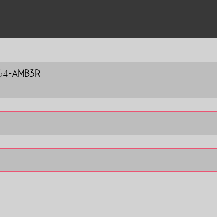
64-
AMB3R
E