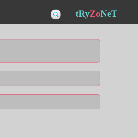
tRy
Zo
NeT