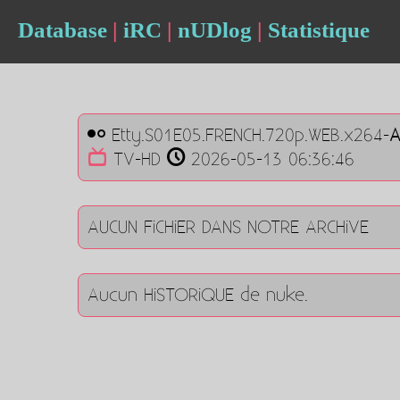
Database
|
iRC
|
nUDlog
|
Statistique
Etty.S01E05.FRENCH.720p.WEB.x264-
A
TV-HD
2026-05-13 06:36:46
AUCUN FiCHiER DANS NOTRE ARCHiVE
Aucun HiSTORiQUE de nuke.