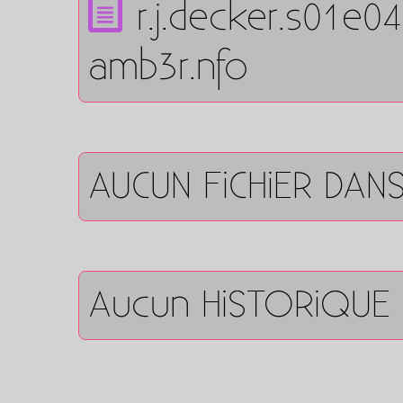
r.j.decker.s01e0
amb3r.nfo
AUCUN FiCHiER DAN
Aucun HiSTORiQUE 