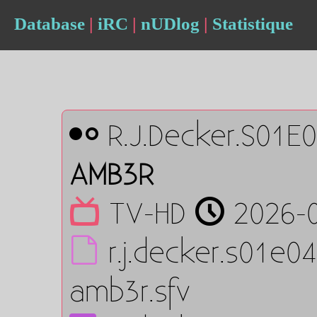
Database
|
iRC
|
nUDlog
|
Statistique
R.J.Decker.S01E
AMB3R
TV-HD
2026-0
r.j.decker.s01e0
amb3r.sfv