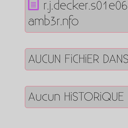
r.j.decker.s01e0
amb3r.nfo
AUCUN FiCHiER DAN
Aucun HiSTORiQUE 