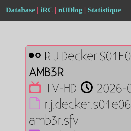
Database
|
iRC
|
nUDlog
|
Statistique
R.J.Decker.S01E
AMB3R
TV-HD
2026-0
r.j.decker.s01e0
amb3r.sfv