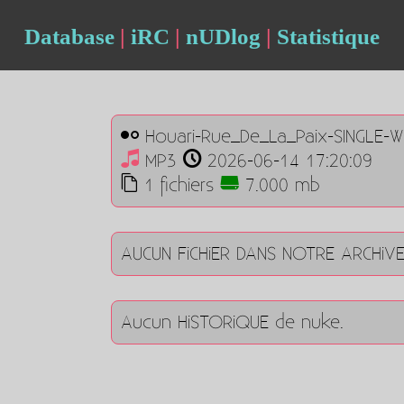
Database
|
iRC
|
nUDlog
|
Statistique
Houari-Rue_De_La_Paix-SINGLE-
MP3
2026-06-14 17:20:09
1 fichiers
7.000 mb
AUCUN FiCHiER DANS NOTRE ARCHiV
Aucun HiSTORiQUE de nuke.