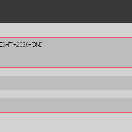
WEB-FR-2026-
OND
E