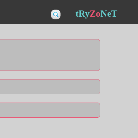
tRy
Zo
NeT