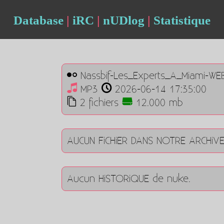
Database
|
iRC
|
nUDlog
|
Statistique
Nassbif-Les_Experts_A_Miami-WE
MP3
2026-06-14 17:35:00
2 fichiers
12.000 mb
AUCUN FiCHiER DANS NOTRE ARCHiV
Aucun HiSTORiQUE de nuke.