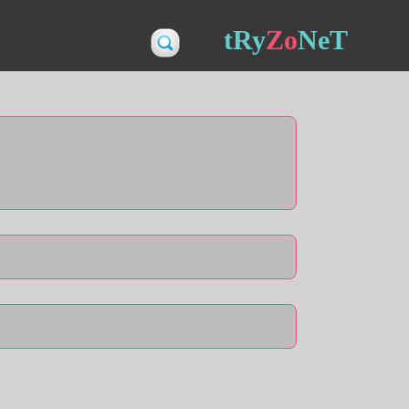
tRy
Zo
NeT