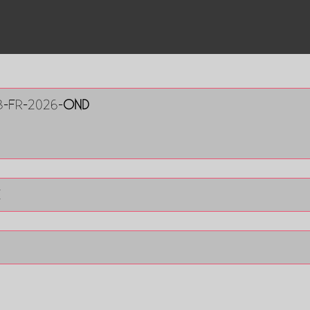
B-FR-2026-
OND
E