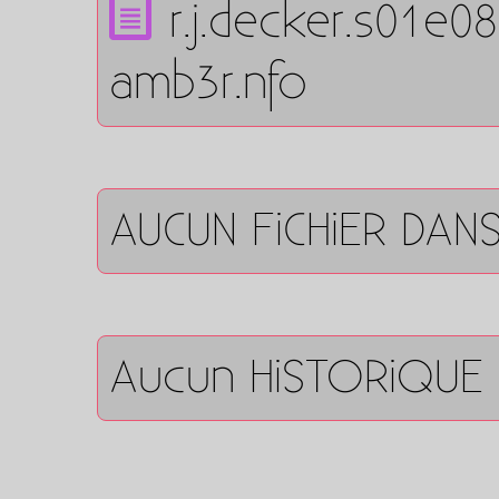
r.j.decker.s01e0
amb3r.nfo
AUCUN FiCHiER DAN
Aucun HiSTORiQUE 