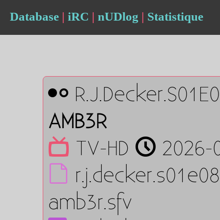
Database
|
iRC
|
nUDlog
|
Statistique
R.J.Decker.S01E
AMB3R
TV-HD
2026-0
r.j.decker.s01e0
amb3r.sfv