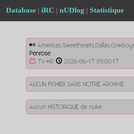
Database
|
iRC
|
nUDlog
|
Statistique
Americas.Sweethearts.Dallas.Cowboy
Penrose
TV-HD
2026-06-17 09:00:17
AUCUN FiCHiER DANS NOTRE ARCHiVE
Aucun HiSTORiQUE de nuke.