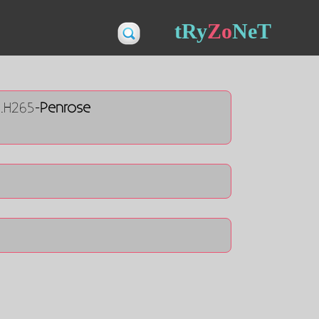
tRy
Zo
NeT
B.H265-
Penrose