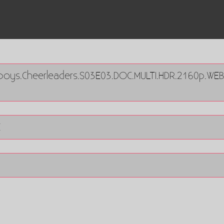
wboys.Cheerleaders.S03E03.DOC.MULTI.HDR.2160p.WE
E