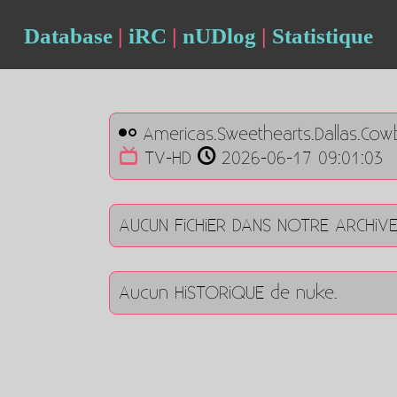
Database
|
iRC
|
nUDlog
|
Statistique
Americas.Sweethearts.Dallas.Co
TV-HD
2026-06-17 09:01:03
AUCUN FiCHiER DANS NOTRE ARCHiV
Aucun HiSTORiQUE de nuke.