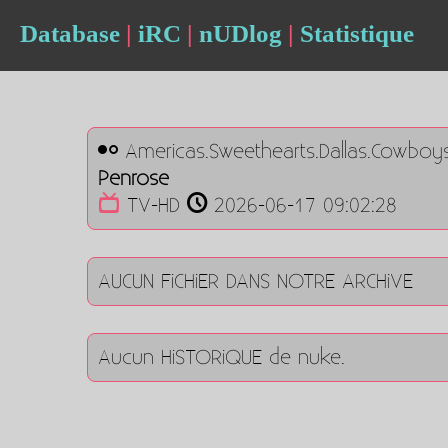
Database
|
iRC
|
nUDlog
|
Statistique
Americas.Sweethearts.Dallas.Cowboy
Penrose
TV-HD
2026-06-17 09:02:28
AUCUN FiCHiER DANS NOTRE ARCHiVE
Aucun HiSTORiQUE de nuke.