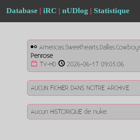
Database
|
iRC
|
nUDlog
|
Statistique
Americas.Sweethearts.Dallas.Cowboy
Penrose
TV-HD
2026-06-17 09:03:06
AUCUN FiCHiER DANS NOTRE ARCHiVE
Aucun HiSTORiQUE de nuke.