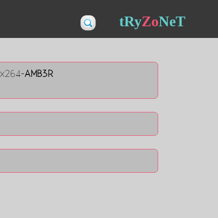
tRy
Zo
NeT
.x264-
AMB3R