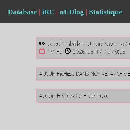
Database
|
iRC
|
nUDlog
|
Statistique
Jidouhanbaiki.ni.Umarekawatta.
TV-HD
2026-06-17 10:49:08
AUCUN FiCHiER DANS NOTRE ARCHiV
Aucun HiSTORiQUE de nuke.