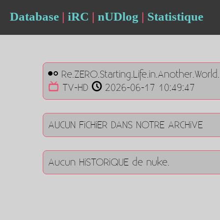
Database
|
iRC
|
nUDlog
|
Statistique
Re.ZERO.Starting.Life.in.Another.Wor
TV-HD
2026-06-17 10:49:47
AUCUN FiCHiER DANS NOTRE ARCHiVE
Aucun HiSTORiQUE de nuke.