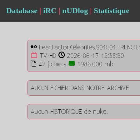
Database
|
iRC
|
nUDlog
|
Statistique
Fear.Factor.Celebrites.S01E01.FRENC
TV-HD
2026-06-17 12:33:50
42 fichiers
1986.000 mb
AUCUN FiCHiER DANS NOTRE ARCHiVE
Aucun HiSTORiQUE de nuke.