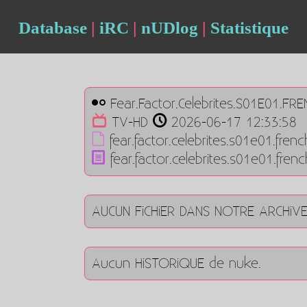
Database
|
iRC
|
nUDlog
|
Statistique
Fear.Factor.Celebrites.S01E01.F
TV-HD
2026-06-17 12:33:58
fear.factor.celebrites.s01e01.fre
fear.factor.celebrites.s01e01.fre
AUCUN FiCHiER DANS NOTRE ARCHiV
Aucun HiSTORiQUE de nuke.