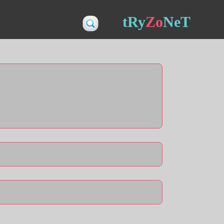
tRy
Zo
NeT