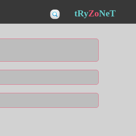
tRy
Zo
NeT