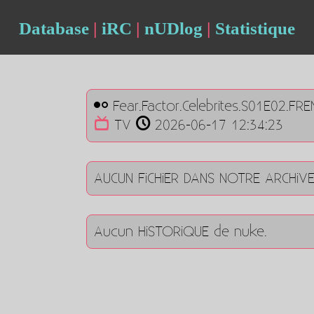
Database
|
iRC
|
nUDlog
|
Statistique
Fear.Factor.Celebrites.S01E02.FR
TV
2026-06-17 12:34:23
AUCUN FiCHiER DANS NOTRE ARCHiV
Aucun HiSTORiQUE de nuke.