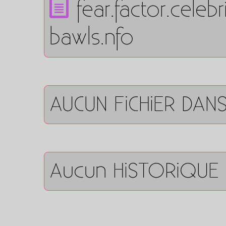
fear.factor.cele
bawls.nfo
AUCUN FiCHiER DAN
Aucun HiSTORiQUE 