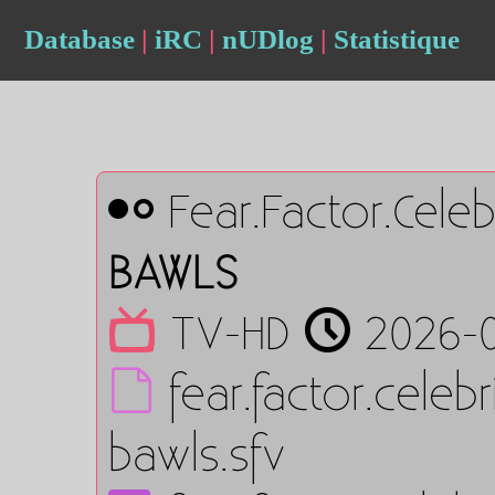
Database
|
iRC
|
nUDlog
|
Statistique
Fear.Factor.Cele
BAWLS
TV-HD
2026-0
fear.factor.cele
bawls.sfv