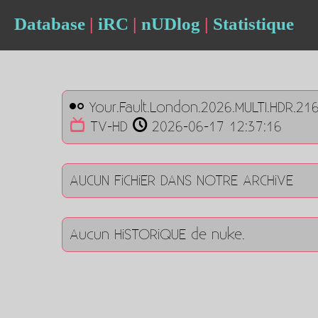
Database
|
iRC
|
nUDlog
|
Statistique
Your.Fault.London.2026.MULTI.HDR.21
TV-HD
2026-06-17 12:37:16
AUCUN FiCHiER DANS NOTRE ARCHiVE
Aucun HiSTORiQUE de nuke.